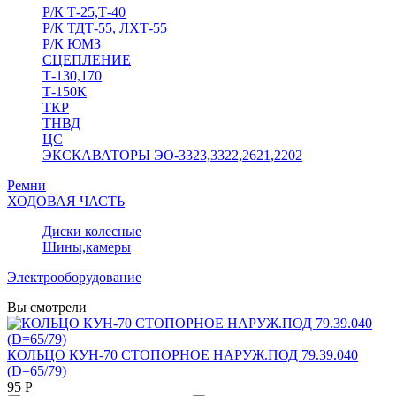
Р/К Т-25,Т-40
Р/К ТДТ-55, ЛХТ-55
Р/К ЮМЗ
СЦЕПЛЕНИЕ
Т-130,170
Т-150К
ТКР
ТНВД
ЦС
ЭКСКАВАТОРЫ ЭО-3323,3322,2621,2202
Ремни
ХОДОВАЯ ЧАСТЬ
Диски колесные
Шины,камеры
Электрооборудование
Вы смотрели
КОЛЬЦО КУН-70 СТОПОРНОЕ НАРУЖ.ПОД 79.39.040
(D=65/79)
95 Р