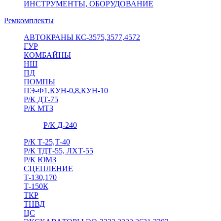
ИНСТРУМЕНТЫ, ОБОРУДОВАНИЕ
Ремкомплекты
АВТОКРАНЫ КС-3575,3577,4572
ГУР
КОМБАЙНЫ
НШ
ПД
ПОМПЫ
ПЭ-Ф1,КУН-0,8,КУН-10
Р/К ДТ-75
Р/К МТЗ
Р/К Д-240
Р/К Т-25,Т-40
Р/К ТДТ-55, ЛХТ-55
Р/К ЮМЗ
СЦЕПЛЕНИЕ
Т-130,170
Т-150К
ТКР
ТНВД
ЦС